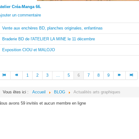
Atelier Créa-Manga 66.
Ajouter un commentaire
Vente aux enchères BD, planches originales, enfantinas
Braderie BD de l'ATELIER LA MINE le 11 décembre
Exposition CIOU et MALOJO
1
2
3
...
5
6
7
8
9
Vous êtes ici :
Accueil
BLOG
Actualités arts graphiques
Nous avons 59 invités et aucun membre en ligne