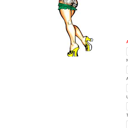
N
A
U
T